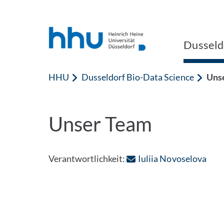
Zum Inhalt springen
Zur Suche springen
Dusseld
HHU
Dusseldorf Bio-Data Science
Uns
Unser Team
: Pe
Verantwortlichkeit:
Iuliia Novoselova