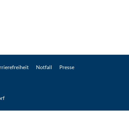
rierefreiheit
Notfall
Presse
rf